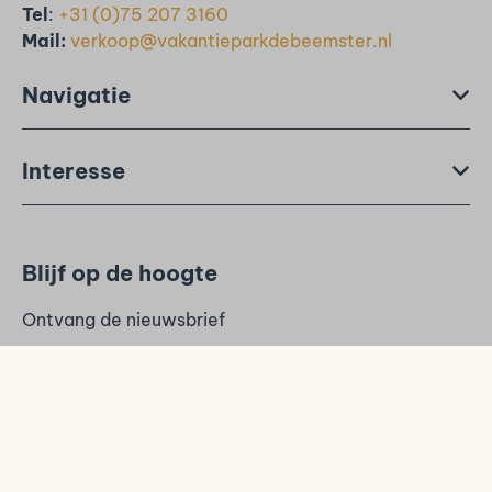
Tel
:
+31 (0)75 207 3160
Mail:
verkoop@vakantieparkdebeemster.nl
Navigatie
Interesse
Blijf op de hoogte
Ontvang de nieuwsbrief
E-mailadres
Versturen
Beveiligd door reCaptcha,
privacybeleid
en
servicevoorwaarden
zijn
van toepassing.