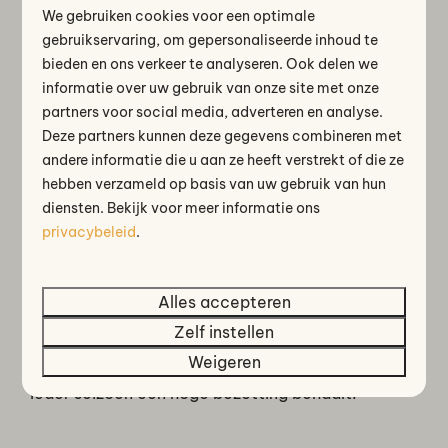
We gebruiken cookies voor een optimale
gebruikservaring, om gepersonaliseerde inhoud te
bieden en ons verkeer te analyseren. Ook delen we
informatie over uw gebruik van onze site met onze
2. Recreatie-gespecialiseerde online
partners voor social media, adverteren en analyse.
marketing
Deze partners kunnen deze gegevens combineren met
Online succes vraagt om meer dan “online staan”.
andere informatie die u aan ze heeft verstrekt of die ze
hebben verzameld op basis van uw gebruik van hun
Daarom zetten we marketing in die specifiek past
diensten. Bekijk voor meer informatie ons
bij de recreatiebranche: optimale vindbaarheid,
privacybeleid
.
conversiegerichte presentatie en campagnes die
inspelen op seizoenen en vraag. Met
Booking
Experts
als basis reserveringssysteem voor de
Alles accepteren
verhuurorganisatie en
Booking Boosters
voor
Zelf instellen
extra online groei kunnen we slim en datagericht
Weigeren
sturen, zodat uw woning beter zichtbaar is en
ieder seizoen een hoge bezetting behaalt.